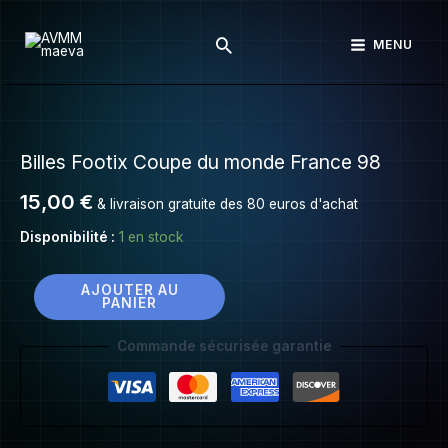
Billes
Aller
Footix
Rechercher
au
MENU
Coupe
contenu
du
monde
quantité
France
de
98
Billes Footix Coupe du monde France 98
Billes
Footix
15,00
€
& livraison gratuite des 80 euros d'achat
Coupe
du
Disponibilité :
1 en stock
monde
France
AJOUTER AU
PANIER
98
Commande sécurisée garantie