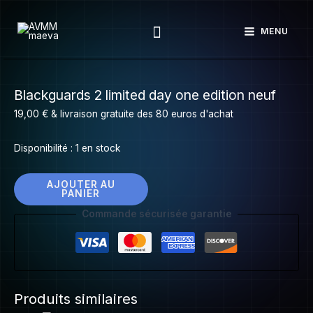
Aller
Rechercher
au
MENU
contenu
quantité
Blackguards 2 limited day one edition neuf
de
Blackguards
19,00
€
& livraison gratuite des 80 euros d'achat
2
limited
Disponibilité :
1 en stock
day
one
AJOUTER AU
PANIER
edition
Commande sécurisée garantie
neuf
Produits similaires