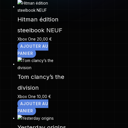
Hitman édition
steelbook NEUF
Xbox One
20,00
€
AJOUTER AU
PANIER
Tom clancy’s the
division
Xbox One
10,00
€
AJOUTER AU
PANIER
Yesterday origins