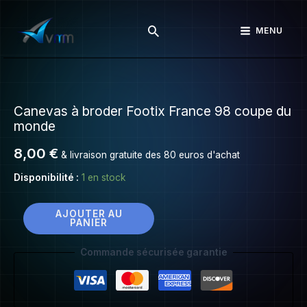
Canevas
Aller
à
Rechercher
au
MENU
broder
contenu
Footix
France
quantité
98
de
coupe
Canevas à broder Footix France 98 coupe du
Canevas
du
monde
à
monde
broder
8,00
€
& livraison gratuite des 80 euros d'achat
Footix
Disponibilité :
1 en stock
France
98
coupe
AJOUTER AU
PANIER
du
monde
Commande sécurisée garantie