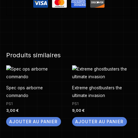
Produits similaires
Spec ops airborne
Extreme ghostbusters the
commando
ultimate invasion
PS1
PS1
3,00
€
9,00
€
AJOUTER AU PANIER
AJOUTER AU PANIER