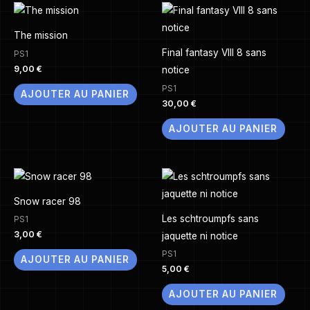
The mission
Final fantasy VIII 8 sans
PS1
9,00
€
notice
PS1
AJOUTER AU PANIER
30,00
€
AJOUTER AU PANIER
Snow racer 98
Les schtroumpfs sans
PS1
3,00
€
jaquette ni notice
PS1
AJOUTER AU PANIER
5,00
€
AJOUTER AU PANIER