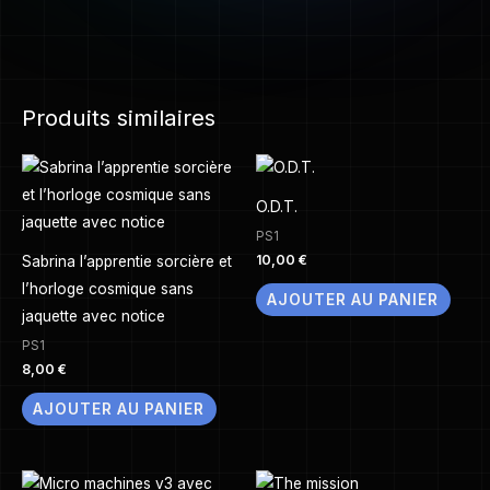
Produits similaires
O.D.T.
PS1
10,00
€
Sabrina l’apprentie sorcière et
l’horloge cosmique sans
AJOUTER AU PANIER
jaquette avec notice
PS1
8,00
€
AJOUTER AU PANIER