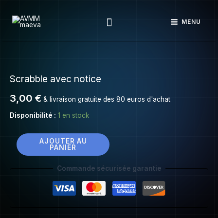
Scrabble
Aller
avec
Rechercher
au
MENU
notice
contenu
quantité
de
Scrabble avec notice
Scrabble
avec
3,00
€
& livraison gratuite des 80 euros d'achat
notice
Disponibilité :
1 en stock
AJOUTER AU
PANIER
Commande sécurisée garantie