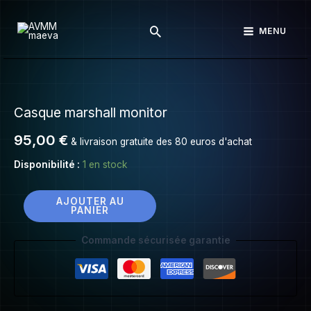
Casque
Aller
marshall
Rechercher
au
MENU
monitor
contenu
quantité
de
Casque marshall monitor
Casque
marshall
95,00
€
& livraison gratuite des 80 euros d'achat
monitor
Disponibilité :
1 en stock
AJOUTER AU
PANIER
Commande sécurisée garantie