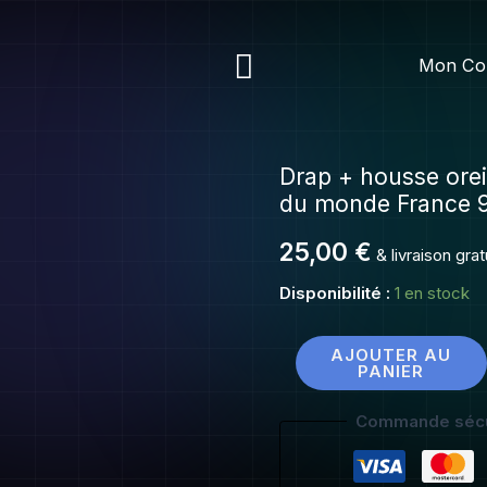
Rechercher
Mon Co
Drap + housse orei
quantité
du monde France 
de
Drap
25,00
€
& livraison gra
+
Disponibilité :
1 en stock
housse
oreillet
Footix
AJOUTER AU
PANIER
Coupe
du
Commande sécu
monde
France