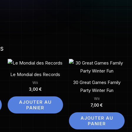
98
es
Le Mondial des Records
30 Great Games Family
Wii
3,00
€
Party Winter Fun
Wii
AJOUTER AU
7,00
€
PANIER
AJOUTER AU
PANIER