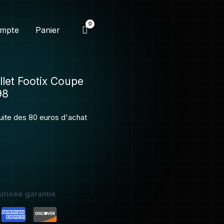
+
housse
mpte
Panier
oreillet
Footix
Coupe
du
llet Footix Coupe
monde
98
France
98
tuite des 80 euros d'achat
risée garantie