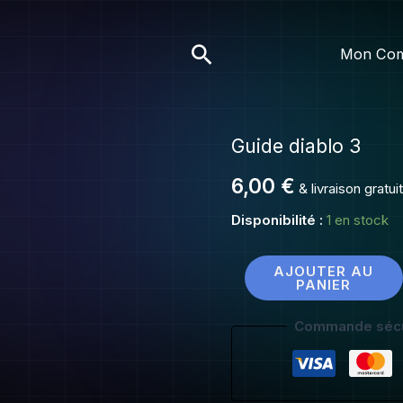
diablo
3
Rechercher
Mon Co
Guide diablo 3
quantité
de
6,00
€
& livraison gratu
Guide
diablo
Disponibilité :
1 en stock
3
AJOUTER AU
PANIER
Commande sécu