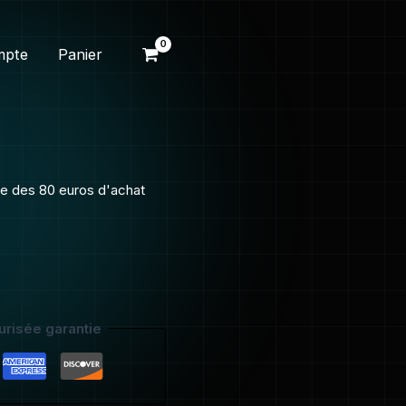
mpte
Panier
ite des 80 euros d'achat
risée garantie