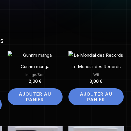
es
Gunnm manga
Le Mondial des Records
Image/Son
Wii
2,00
€
3,00
€
AJOUTER AU
AJOUTER AU
PANIER
PANIER