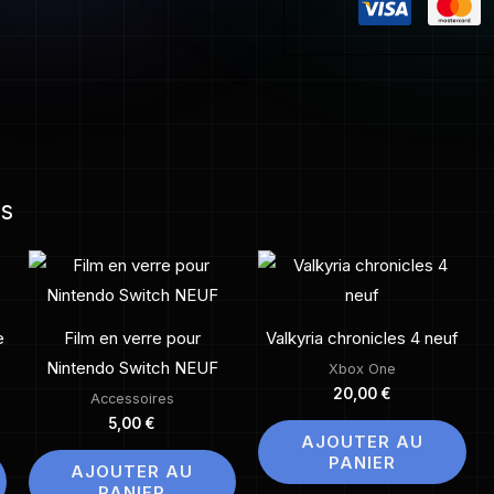
déballé
es
e
Film en verre pour
Valkyria chronicles 4 neuf
Nintendo Switch NEUF
Xbox One
20,00
€
Accessoires
5,00
€
AJOUTER AU
PANIER
AJOUTER AU
PANIER