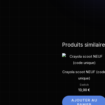
Produits similair
Crayola scoot NEUF (cod
unique)
Switch
13,00
€
AJOUTER AU
PANIER