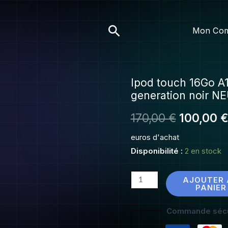
170,0
100,
16
A1
Rechercher
Mon Co
6
ge
no
N
Ipod touch 16Go A
quantité
Le
ja
generation noir NE
de
dé
prix
Ipod
170,00
€
100,00
touch
initial
euros d'achat
16Go
était :
Disponibilité :
2 en stock
A1574
6ème
170,00 €
generation
AJOUTER 
PANIER
noir
NEUF
Commande sécu
jamais