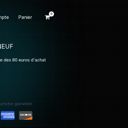
mpte
Panier
 NEUF
ite des 80 euros d'achat
risée garantie