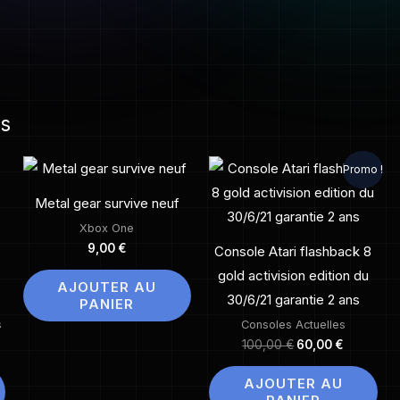
es
Le
Le
Promo !
prix
prix
initial
actuel
Metal gear survive neuf
était :
est :
100,00 €.
60,00 €.
Xbox One
9,00
€
Console Atari flashback 8
gold activision edition du
AJOUTER AU
30/6/21 garantie 2 ans
PANIER
s
Consoles Actuelles
100,00
€
60,00
€
AJOUTER AU