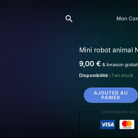
Mini
robot
Rechercher
Mon Co
animal
NEUF
Mini robot animal
quantité
de
9,00
€
& livraison gratu
Mini
robot
Disponibilité :
1 en stock
animal
NEUF
AJOUTER AU
PANIER
Commande sécu