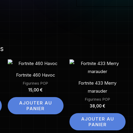
es
Fortnite 460 Havoc
Fortnite 433 Merry
Figurines POP
15,00
€
marauder
Figurines POP
AJOUTER AU
38,00
€
PANIER
AJOUTER AU
PANIER