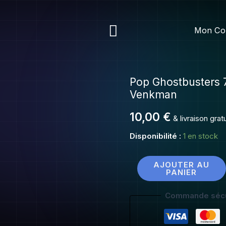
Rechercher
Mon Co
Pop Ghostbusters 
quantité
Venkman
de
Pop
10,00
€
& livraison gra
Ghostbusters
Disponibilité :
1 en stock
744
Dr
Peter
AJOUTER AU
PANIER
Venkman
Commande sécu