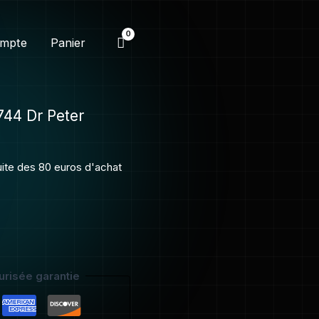
Ghostbusters
744
mpte
Panier
Dr
Peter
Venkman
744 Dr Peter
tuite des 80 euros d'achat
risée garantie