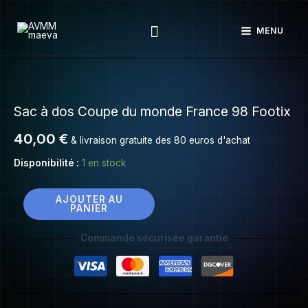
Sac
Aller
à
Rechercher
au
MENU
dos
contenu
Coupe
du
quantité
monde
de
France
Sac à dos Coupe du monde France 98 Footix
Sac
98
à
40,00
€
Footix
& livraison gratuite des 80 euros d'achat
dos
Coupe
Disponibilité :
1 en stock
du
monde
AJOUTER AU
PANIER
France
98
Commande sécurisée garantie
Footix