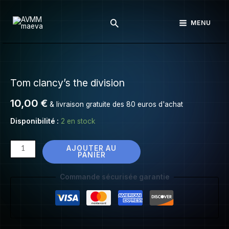
Tom
Aller
clancy’s
Rechercher
au
MENU
the
contenu
division
quantité
de
Tom clancy’s the division
Tom
clancy’s
10,00
€
& livraison gratuite des 80 euros d'achat
the
division
Disponibilité :
2 en stock
AJOUTER AU
PANIER
Commande sécurisée garantie