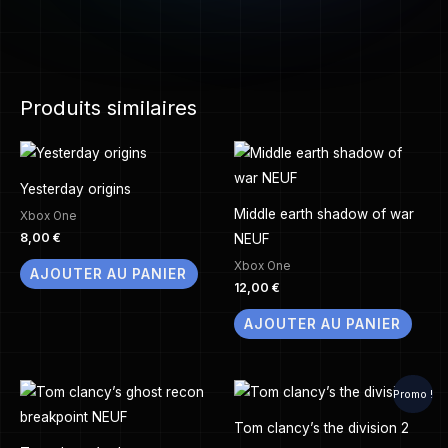
Produits similaires
Yesterday origins
Middle earth shadow of war
Xbox One
8,00
€
NEUF
Xbox One
AJOUTER AU PANIER
12,00
€
AJOUTER AU PANIER
Le
Le
Promo !
prix
prix
initial
actuel
Tom clancy’s the division 2
était :
est :