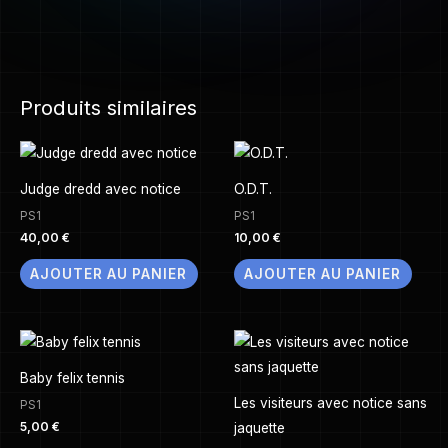
Produits similaires
Judge dredd avec notice
O.D.T.
PS1
PS1
40,00
€
10,00
€
AJOUTER AU PANIER
AJOUTER AU PANIER
Baby felix tennis
Les visiteurs avec notice sans
PS1
5,00
€
jaquette