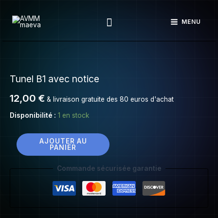
Tunel
Aller
B1
Rechercher
au
MENU
avec
contenu
notice
quantité
de
Tunel B1 avec notice
Tunel
B1
12,00
€
& livraison gratuite des 80 euros d'achat
avec
notice
Disponibilité :
1 en stock
AJOUTER AU
PANIER
Commande sécurisée garantie