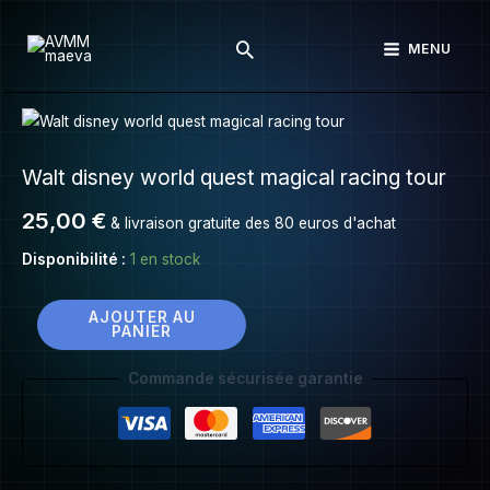
Walt
Aller
disney
Rechercher
au
MENU
world
contenu
quest
magical
quantité
racing
de
tour
Walt disney world quest magical racing tour
Walt
disney
25,00
€
& livraison gratuite des 80 euros d'achat
world
quest
Disponibilité :
1 en stock
magical
racing
AJOUTER AU
PANIER
tour
Commande sécurisée garantie