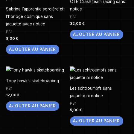
CTR Crash team racing sans
Sabrina l’apprentie sorcière et
notice
l’horloge cosmique sans
PS1
32,00
€
jaquette avec notice
PS1
AJOUTER AU PANIER
8,00
€
AJOUTER AU PANIER
Tony hawk’s skateboarding
Les schtroumpfs sans
PS1
12,00
€
jaquette ni notice
PS1
AJOUTER AU PANIER
5,00
€
AJOUTER AU PANIER