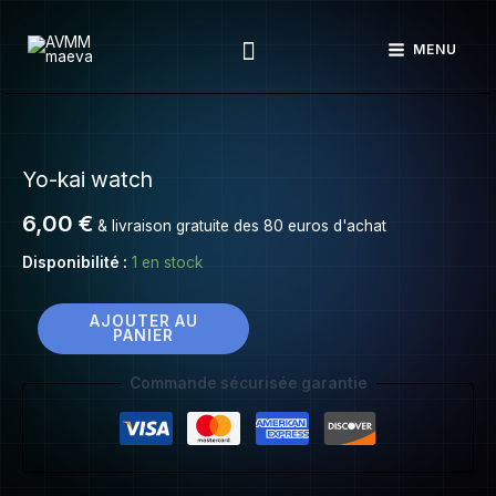
Yo-
Aller
kai
Rechercher
au
MENU
watch
contenu
quantité
de
Yo-kai watch
Yo-
kai
6,00
€
& livraison gratuite des 80 euros d'achat
watch
Disponibilité :
1 en stock
AJOUTER AU
PANIER
Commande sécurisée garantie