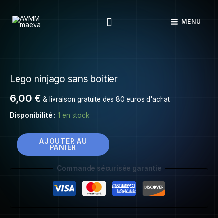
Lego
Aller
ninjago
Rechercher
au
MENU
sans
contenu
boitier
quantité
de
Lego ninjago sans boitier
Lego
ninjago
6,00
€
& livraison gratuite des 80 euros d'achat
sans
boitier
Disponibilité :
1 en stock
AJOUTER AU
PANIER
Commande sécurisée garantie