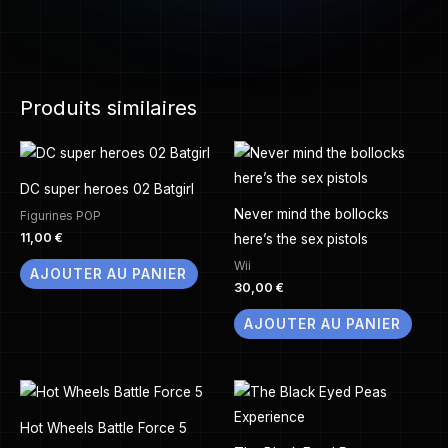
Produits similaires
DC super heroes 02 Batgirl
Never mind the bollocks
Figurines POP
11,00
€
here’s the sex pistols
Wii
AJOUTER AU PANIER
30,00
€
AJOUTER AU PANIER
Hot Wheels Battle Force 5