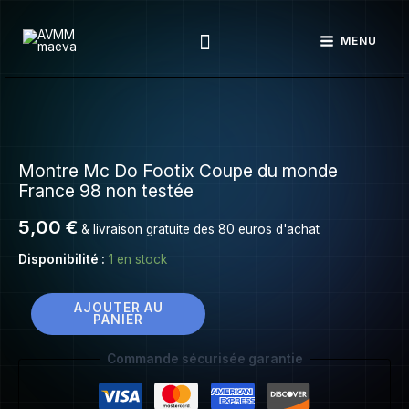
Montre
Aller
Mc
Rechercher
au
MENU
Do
contenu
Footix
Coupe
quantité
du
de
monde
Montre
France
Montre Mc Do Footix Coupe du monde
Mc
98
France 98 non testée
Do
non
Footix
5,00
€
& livraison gratuite des 80 euros d'achat
testée
Coupe
Disponibilité :
1 en stock
du
monde
France
AJOUTER AU
PANIER
98
non
Commande sécurisée garantie
testée